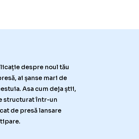
blicație despre noul tău
resă, ai șanse mari de
cestuia. Asa cum deja știi,
 structurat într-un
cat de presă lansare
tipare.